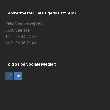
Tømrermester Lars Egeris Eftf. ApS
Kirke Værløsevej 26A
3500 Værløse
Tlf.: 44 44 47 47
CVR: 36 96 79 43
Følg os på Sociale Medier:
Instagram
LinkedIn