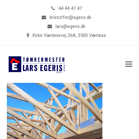
44 44 47 47
kristoffer@egeris.dk
lars@egeris.dk
Kirke Værløsevej 26A, 3500 Værløse